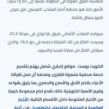
منافسة الفرق القوية في البطولة، مشيراً إلى أنه إذا سارت
الأمور كما هو مخطط أمام المنتخب الفرنسي، فإن فرص
الفوز ستظل قائمة.
سيواجه المنتخب الألماني فريق باراغواي في مرحلة الـ32،
وسيحدد الفائز من تلك المباراة خصمه في دور الـ16، والذي
سيقابل الفائز من مباراة فرنسا والسويد.
الكويت بوست ، موقع إخباري شامل يهتم بتقديم
خدمة صحفية متميزة للقارئ، وهدفنا أن نصل لقرائنا
الأعزاء بالخبر الأدق والأسرع والحصري بما يليق بقواعد
وقيم الأسرة الكويتية، لذلك نقدم لكم مجموعة كبيرة
من الأخبار المتنوعة داخل الأقسام التالية،
الأخبار
العالمية
و
المحلية
،
الاقتصاد
،
تكنولوجيا
،
فن
،
أخبار