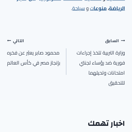
الرياضة
،
منوعا
ت
و
سياحة
.
تصفّح
السابق
التالي
المقالات
وزارة التربية تتخذ إجراءات
محمود صابر يعبّر عن فخره
فورية ضد رؤساء لجنتي
بإنجاز مصر في كأس العالم
امتحانات وتحيلهما
للتحقيق
اخبار تهمك