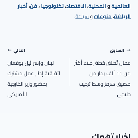
العالمية
و
المحلية
،
الاقتصاد
،
تكنولوجيا
،
فن
،
أخبار
الرياضة
،
منوعا
ت
و
سياحة
.
تصفّح
السابق
التالي
المقالات
عمان تُطلق خطة إجلاء أكثر
لبنان وإسرائيل يوقعان
من 11 ألف بحار من
اتفاقية إطار عمل مشترك
مضيق هرمز وسط ترحيب
بحضور وزير الخارجية
خليجي
الأمريكي
اخبار تهمك