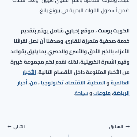
للبلاد. وتُعرف المدمرة باسم “تشوي هيون” وتُعدّ الأحدث
ضمن أسطول القوات البحرية في بيونغ يانغ.
الكويت بوست ، موقع إخباري شامل يهتم بتقديم
خدمة صحفية متميزة للقارئ، وهدفنا أن نصل لقرائنا
الأعزاء بالخبر الأدق والأسرع والحصري بما يليق بقواعد
وقيم الأسرة الكويتية، لذلك نقدم لكم مجموعة كبيرة
من الأخبار المتنوعة داخل الأقسام التالية،
الأخبار
العالمية
و
المحلية
،
الاقتصاد
،
تكنولوجيا
،
فن
،
أخبار
الرياضة
،
منوعا
ت
و
سياحة
.
تصفّح
السابق
التالي