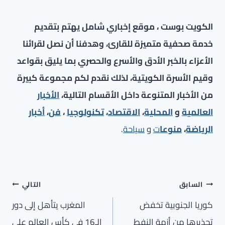
الكويت بوست ، موقع إخباري شامل يهتم بتقديم
خدمة صحفية متميزة للقارئ، وهدفنا أن نصل لقرائنا
الأعزاء بالخبر الأدق والأسرع والحصري بما يليق بقواعد
وقيم الأسرة الكويتية، لذلك نقدم لكم مجموعة كبيرة
من الأخبار المتنوعة داخل الأقسام التالية،
الأخبار
العالمية
و
المحلية
،
الاقتصاد
،
تكنولوجيا
،
فن
،
أخبار
الرياضة
،
منوعا
ت
و
سياحة
.
تصفّح
السابق
التالي
المقالات
كوريا الجنوبية تخفض
المغرب يتأهل إلى دور
تحذيرها من أزمة النفط
الـ16 في كأس العالم على