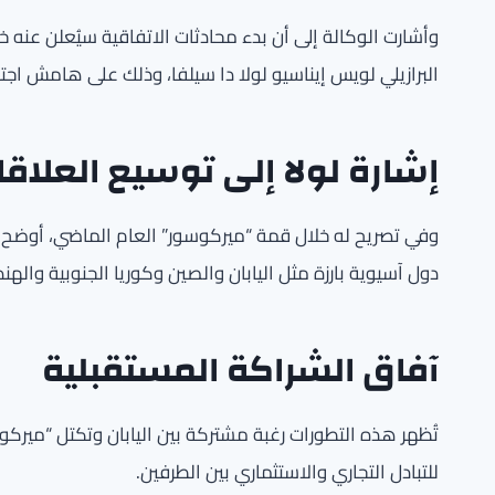
وأشارت الوكالة إلى أن بدء محادثات الاتفاقية سيُعلن عنه خل
البرازيلي لويس إيناسيو لولا دا سيلفا، وذلك على هامش اج
إشارة لولا إلى توسيع العلاق
وفي تصريح له خلال قمة “ميركوسور” العام الماضي، أوضح الر
دول آسيوية بارزة مثل اليابان والصين وكوريا الجنوبية والهند
آفاق الشراكة المستقبلية
تُظهر هذه التطورات رغبة مشتركة بين اليابان وتكتل “ميركو
للتبادل التجاري والاستثماري بين الطرفين.