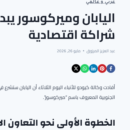
عربي و عالمي
اليابان وميركوسور يبدآ
شراكة اقتصادية
عبد العزيز المرزوق
مايو 26, 2026
أفادت وكالة كيودو للأنباء اليوم الثلاثاء أن اليابان ستشر
الجنوبية المعروف باسم “ميركوسور”.
الخطوة الأولى نحو التعاون ا