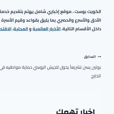
الكويت بوست ، موقع إخباري شامل يهتم بتقديم خدمة صح
الأدق والأسرع والحصري بما يليق بقواعد وقيم الأسرة ا
داخل الأقسام التالية،
الأخبار العالمية
و
المحلية
،
الاقتص
تصفّح
السابق
المقالات
بوتين يسن تشريعاً يخول للجيش الروسي حماية مواطنيه في
الخارج
اخبار تهمك