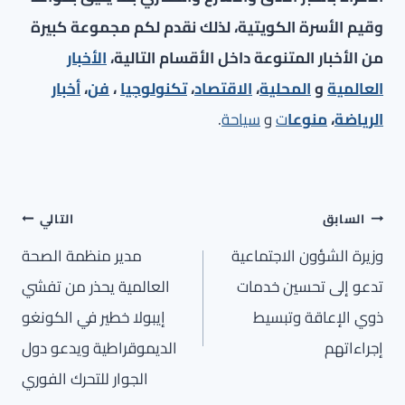
وقيم الأسرة الكويتية، لذلك نقدم لكم مجموعة كبيرة
من الأخبار المتنوعة داخل الأقسام التالية،
الأخبار
العالمية
و
المحلية
،
الاقتصاد
،
تكنولوجيا
،
فن
،
أخبار
الرياضة
،
منوعا
ت
و
سياحة
.
تصفّح
السابق
التالي
المقالات
وزيرة الشؤون الاجتماعية
مدير منظمة الصحة
تدعو إلى تحسين خدمات
العالمية يحذر من تفشي
ذوي الإعاقة وتبسيط
إيبولا خطير في الكونغو
إجراءاتهم
الديموقراطية ويدعو دول
الجوار للتحرك الفوري