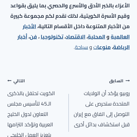
الأعزاء بالخبر الأدق والأسرع والحصري بما يليق بقواعد
وقيم الأسرة الكويتية، لذلك نقدم لكم مجموعة كبيرة
من الأخبار المتنوعة داخل الأقسام التالية،
الأخبار
العالمية
و
المحلية
،
الاقتصاد
،
تكنولوجيا
،
فن
،
أخبار
الرياضة
،
منوعا
ت
و
سياحة
.
تصفّح
السابق
التالي
المقالات
روبيو يؤكد أن الولايات
الكويت تحتفل بالذكرى
المتحدة ستحرص على
الـ45 لتأسيس مجلس
التوصل إلى اتفاق مع إيران
التعاون لدول الخليج
قبل استكشاف بدائل أخرى
العربية وتؤكد التزامها
بتعزيز العمل الخليجي