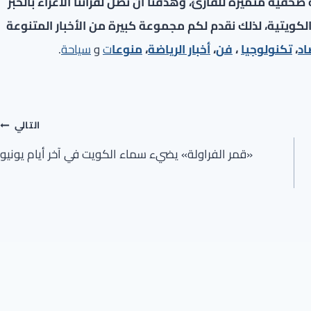
فية متميزة للقارئ، وهدفنا أن نصل لقرائنا الأعزاء بالخبر
لكويتية، لذلك نقدم لكم مجموعة كبيرة من الأخبار المتنوعة
اد
،
تكنولوجيا
،
فن
،
أخبار الرياضة
،
منوعا
ت
و
سياحة
.
التالي
«قمر الفراولة» يضيء سماء الكويت في آخر أيام يونيو