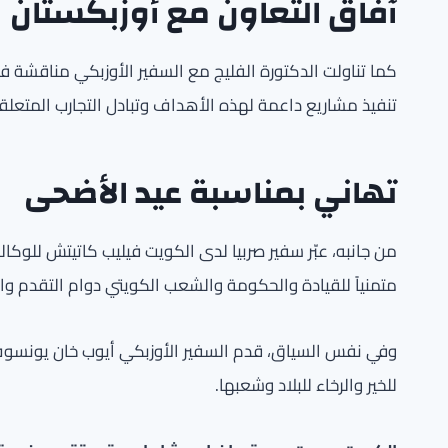
آفاق التعاون مع أوزبكستان
كما تناولت الدكتورة الفليج مع السفير الأوزبكي مناقشة 
تنفيذ مشاريع داعمة لهذه الأهداف وتبادل التجارب المتعلقة
تهاني بمناسبة عيد الأضحى
من جانبه، عبّر سفير صربيا لدى الكويت فيليب كاتيتش للوكال
متمنياً للقيادة والحكومة والشعب الكويتي دوام التقدم والا
وفي نفس السياق، قدم السفير الأوزبكي أيوب خان يونسوف ت
للخير والرخاء للبلاد وشعبها.