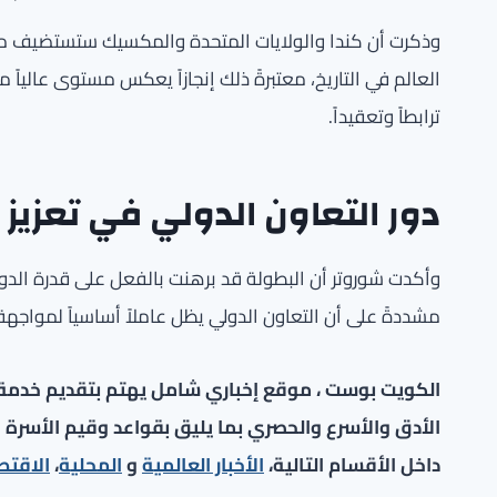
وذكرت أن كندا والولايات المتحدة والمكسيك ستستضيف مب
العالم في التاريخ، معتبرةً ذلك إنجازاً يعكس مستوى عالياً 
ترابطاً وتعقيداً.
دور التعاون الدولي في تعزيز ا
وأكدت شوروتر أن البطولة قد برهنت بالفعل على قدرة ال
مشددةً على أن التعاون الدولي يظل عاملاً أساسياً لمواجهة ا
الكويت بوست ، موقع إخباري شامل يهتم بتقديم خدمة صح
الأدق والأسرع والحصري بما يليق بقواعد وقيم الأسرة ا
داخل الأقسام التالية،
الأخبار العالمية
و
المحلية
،
الاقتص