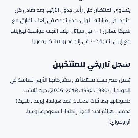
يتساوى المنتخبان على رأس جدول الترتيب بعد تعادل كل
منهما في مباراته الأولى: مصر نجحت في إلغاء الفارق مع
بلجيكا بتعادل 1-1 في سياتل، بينما انتهت مواجهة نيوزيلندا
مع إيران بنتيجة 2-2 في إنجلود بولاية كاليفورنيا.
سجل تاريخي للمنتخبين
تحمل مصر سجلاً مختلطاً في مشاركاتها الأربع السابقة في
المونديال (1930، 1990، 2018، 2026)، حيث تلاشت
طموحاتها بعد ثلاث تعادلات (ضد هولندا، إيرلندا، بلجيكا)
وخمس هزائم (ضد المجر، إنجلترا، السعودية، روسيا،
أوروغواي).