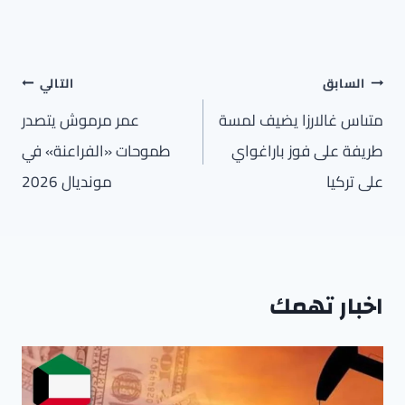
تصفّح
السابق
التالي
المقالات
متىاس غالارزا يضيف لمسة
عمر مرموش يتصدر
طريفة على فوز باراغواي
طموحات «الفراعنة» في
على تركيا
مونديال 2026
اخبار تهمك