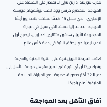
مدرب نيوزيلندا دارين بيزلي لا يقتصر على الاعتماد على
المهاجم المخضرم كريس وود، لاعب نورثنغهام فورست
الإنجليزي، الذي سجل 45 هدفًا لمنتخب بلاده. يبرز أيضًا
المهاجم الصاعد إليا جست، الذي سجل في مباراة
المجموعة الأولى هدفين متتاليين ضد إيران، ليصبح أول
لاعب نيوزيلندي يحقق ثنائية في دورة كأس عالم.
تعتمد الفريكة النيوزيلندية على القوة البدنية والسرعة،
وتدرك جيدًا أن أي نتيجة غير الفوز ستجعل مهمة التأهل إلى
دور الـ32 أكثر صعوبة، خصوصًا مع المباراة الحاسمة
المتبقية أمام بلجيكا.
آفاق التأهل بعد المواجهة