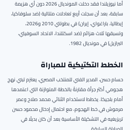
أما نيوزيلندا فقد دخلت المونديال 2026 دون أي هزيمة
سابقة، بعد أن سجلت أربع تعادلات متتالية (ضد سلوفاكيا،
إيطاليا، باراغواي، إيران) في بطولتي 2010 و2026،
وتسبقها ثلاث هزائم (ضد اسكتلندا، الاتحاد السوفيتي،
البرازيل) في مونديال 1982.
الخطط التكتيكية للمباراة
حسام حسن، المدير الفني للمنتخب المصري، يعتزم تبني نهج
هجومي أكثر جرأة مقارنةً بالخطة المتوازنة التي اعتمدها
أمام بلجيكا. يخطط لاستخدام الثنائي محمد صلاح وعمر
مرموش في خط الهجوم، مع احتمال إدخال محمود حسن
تريزيغيه في التشكيلة الأساسية بعد أن كان بديلًا في
المباراة السابقة.