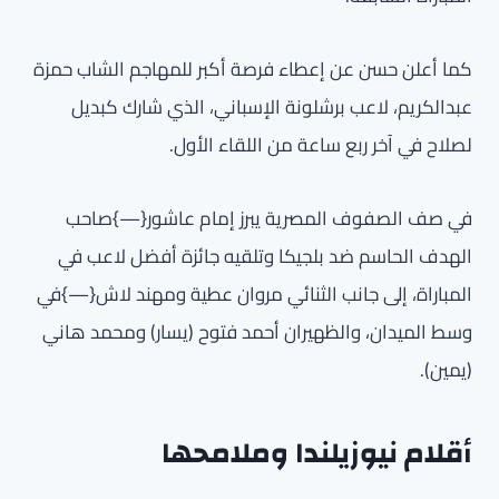
كما أعلن حسن عن إعطاء فرصة أكبر للمهاجم الشاب حمزة
عبدالكريم، لاعب برشلونة الإسباني، الذي شارك كبديل
لصلاح في آخر ربع ساعة من اللقاء الأول.
في صف الصفوف المصرية يبرز إمام عاشور{—}صاحب
الهدف الحاسم ضد بلجيكا وتلقيه جائزة أفضل لاعب في
المباراة، إلى جانب الثنائي مروان عطية ومهند لاش{—}في
وسط الميدان، والظهيران أحمد فتوح (يسار) ومحمد هاني
(يمين).
أقلام نيوزيلندا وملامحها