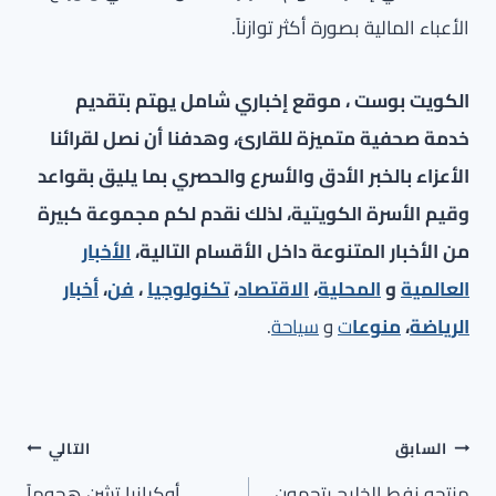
الأعباء المالية بصورة أكثر توازناً.
الكويت بوست ، موقع إخباري شامل يهتم بتقديم
خدمة صحفية متميزة للقارئ، وهدفنا أن نصل لقرائنا
الأعزاء بالخبر الأدق والأسرع والحصري بما يليق بقواعد
وقيم الأسرة الكويتية، لذلك نقدم لكم مجموعة كبيرة
من الأخبار المتنوعة داخل الأقسام التالية،
الأخبار
العالمية
و
المحلية
،
الاقتصاد
،
تكنولوجيا
،
فن
،
أخبار
الرياضة
،
منوعا
ت
و
سياحة
.
تصفّح
السابق
التالي
المقالات
منتجو نفط الخليج يتجهون
أوكرانيا تشن هجوماً