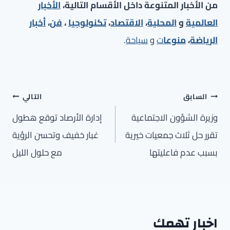
من الأخبار المتنوعة داخل الأقسام التالية،
الأخبار
العالمية
و
المحلية
،
الاقتصاد
،
تكنولوجيا
،
فن
،
أخبار
الرياضة
،
منوعا
ت
و
سياحة
.
تصفّح
السابق
التالي
المقالات
وزيرة الشؤون الاجتماعية
إدارة الأرصاد توقع هطول
تقرر حل ثلاث جمعيات خيرية
غبار خفيف وتحسن الرؤية
بسبب عدم فاعليتها
مع حلول الليل
اخبار تهمك