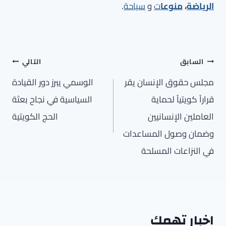
الرياضة
،
منوعا
ت
و
سياحة
.
تصفّح
السابق
التالي
المقالات
مجلس حقوق الإنسان يقر
الوسمي يبرز دور القيادة
قراراً كويتياً لحماية
السياسية في نجاح بعثة
العاملين الإنسانيين
الحج الكويتية
وضمان وصول المساعدات
في النزاعات المسلحة
اخبار تهمك