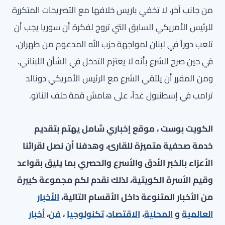
من جانب آخر، لا تخفي باريس خلافها مع التصريحات المتكررة
للرئيس الأمريكي السابق التي تروج لفكرة أن سوريا يجب أن
تلعب دوراً في لبنان لمواجهة حزب الله المدعوم من طهران،
في حين صرح الشرع بأنه لا يعتزم التدخل في الشأن اللبناني.
ومن المقرر أن يلتقي الشرع مع الرئيس الأمريكي دونالد
ترامب في إسطنبول غداً، على هامش قمة حلف الناتو.
الكويت بوست ، موقع إخباري شامل يهتم بتقديم
خدمة صحفية متميزة للقارئ، وهدفنا أن نصل لقرائنا
الأعزاء بالخبر الأدق والأسرع والحصري بما يليق بقواعد
وقيم الأسرة الكويتية، لذلك نقدم لكم مجموعة كبيرة
من الأخبار المتنوعة داخل الأقسام التالية،
الأخبار
العالمية
و
المحلية
،
الاقتصاد
،
تكنولوجيا
،
فن
،
أخبار