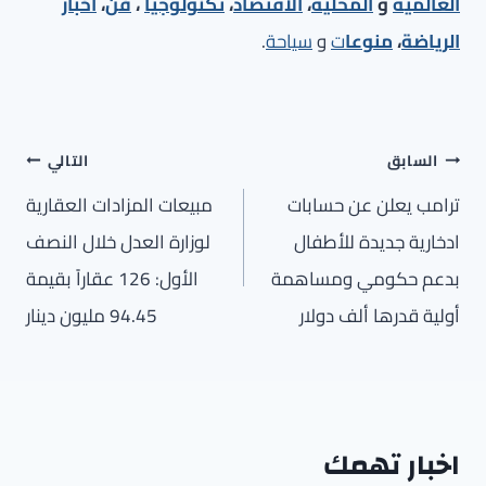
العالمية
و
المحلية
،
الاقتصاد
،
تكنولوجيا
،
فن
،
أخبار
الرياضة
،
منوعا
ت
و
سياحة
.
تصفّح
السابق
التالي
المقالات
ترامب يعلن عن حسابات
مبيعات المزادات العقارية
ادخارية جديدة للأطفال
لوزارة العدل خلال النصف
بدعم حكومي ومساهمة
الأول: 126 عقاراً بقيمة
أولية قدرها ألف دولار
94.45 مليون دينار
اخبار تهمك