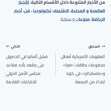
من الأخبار المتنوعة داخل الأقسام التالية،
الأخبار
العالمية
و
المحلية
،
الاقتصاد
،
تكنولوجيا
،
فن
،
أخبار
الرياضة
،
منوعا
ت
و
سياحة
.
تصفّح
السابق
التالي
المقالات
العقوبات الأمريكية تُعطل
فشل ألمانيا في الحصول
مدفوعات بطاقات «فيزا»
على مقعد بأحد مقاعد
و«ماستركارد» في كوبا
مجلس الأمن الدولي
ابتداءً من الجمعة
للانتخابات القادمة