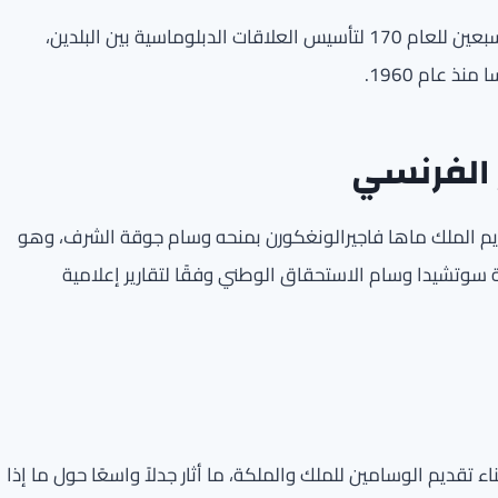
تزامنت الزيارة التي قادها ملك وملكة تايلاند مع الذكرى السبعين للعام 170 لتأسيس العلاقات الدبلوماسية بين البلدين،
ذ عام 1960.
 الفرنسي
ريم الملك ماها فاجيرالونغكورن بمنحه وسام جوقة الشرف، وهو
ة سوتشيدا وسام الاستحقاق الوطني وفقًا لتقارير إعلامية
ء تقديم الوسامين للملك والملكة، ما أثار جدلاً واسعًا حول ما إذا