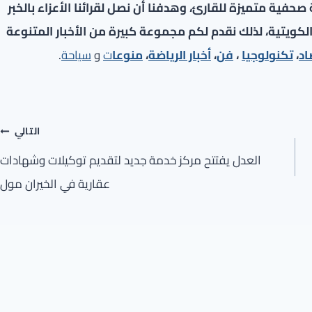
فية متميزة للقارئ، وهدفنا أن نصل لقرائنا الأعزاء بالخبر
لكويتية، لذلك نقدم لكم مجموعة كبيرة من الأخبار المتنوعة
اد
،
تكنولوجيا
،
فن
،
أخبار الرياضة
،
منوعا
ت
و
سياحة
.
التالي
العدل يفتتح مركز خدمة جديد لتقديم توكيلات وشهادات
عقارية في الخيران مول