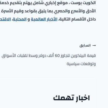
الكويت بوست ، موقع إخباري شامل يهتم بتقديم خدمة صح
الأدق والأسرع والحصري بما يليق بقواعد وقيم الأسرة ا
داخل الأقسام التالية،
الأخبار العالمية
و
المحلية
،
الاقتص
تصفّح
السابق
المقالات
قيمة البيتكوين تتجاوز 60 ألف دولار وسط تقلبات الأسواق
وتوقعات سياسية
اخبار تهمك