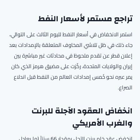
تراجع مستمر لأسعار النفط
استمر الانخفاض في أسعار النفط لليوم الثالث على التوالي،
جاء ذلك في ظل تلاشي المخاوف المتعلقة بالإمدادات بعد
إعلان قطر عن تقدم ملحوظ في محادثات غير مباشرة بين
إيران والولايات المتحدة، ركّزت على مضيق هرمز الذي كان
يمر عبره نحو خُمس إمدادات العالم من النفط قبل اندلاع
الصراع.
انخفاض العقود الآجلة للبرنت
والغرب الأمريكي
انخفض عقد خام برنت الآجل بمقدار 66 سنتاً (ما يعادل