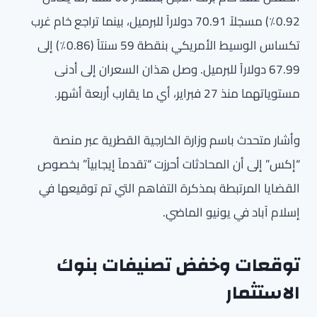
0.92٪) مسجلاً 70.91 دولاراً للبرميل، بينما تراجع خام غرب
تكساس الوسيط الأمريكي بنقطة 59 سنتاً (0.86٪) إلى
67.99 دولاراً للبرميل. وصل هذان السعران إلى أدنى
مستوياتهما منذ 27 فبراير، أي ما يقارب أربعة أشهر.
وأشار متحدث باسم وزارة الخارجية القطرية عبر منصة
“إكس” إلى أن المحادثات أحرزت “تقدماً إيجابياً” بخصوص
القضايا المرتبطة بمذكرة التفاهم التي تم توقيعها في
إسلام آباد في يونيو الماضي.
توقعات وخفض تصنيفات بنوك
الاستثمار