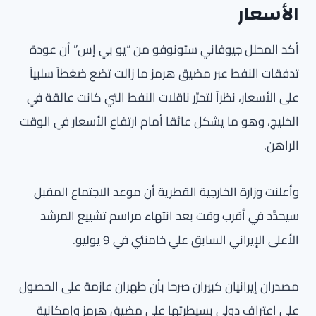
الأسعار
أكد المحلل جيوفاني ستونوفو من “يو بي إس” أن عودة
تدفقات النفط عبر مضيق هرمز ما زالت تضع ضغطاً سلبياً
على الأسعار، نظراً لتحرّر ناقلات النفط التي كانت عالقة في
الخليج، وهو ما يشكل عائقا أمام ارتفاع الأسعار في الوقت
الراهن.
وأعلنت وزارة الخارجية القطرية أن موعد الاجتماع المقبل
سيحدَّد في أقرب وقت بعد انتهاء مراسم تشييع المرشد
الأعلى الإيراني السابق علي خامنئي في 9 يوليو.
مصدران إيرانيان كبيران صرحا بأن طهران عازمة على الحصول
على اعتراف دولي بسيطرتها على مضيق هرمز وإمكانية