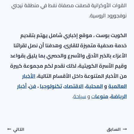
القوات الأوكرانية قصفت مصفاة نفط في منطقة نيجني
نوفجورود الروسية.
الكويت بوست ، موقع إخباري شامل يهتم بتقديم
خدمة صحفية متميزة للقارئ، وهدفنا أن نصل لقرائنا
الأعزاء بالخبر الأدق والأسرع والحصري بما يليق بقواعد
وقيم الأسرة الكويتية، لذلك نقدم لكم مجموعة كبيرة
من الأخبار المتنوعة داخل الأقسام التالية،
الأخبار
العالمية
و
المحلية
،
الاقتصاد
،
تكنولوجيا
،
فن
،
أخبار
الرياضة
،
منوعا
ت
و
سياحة
.
تصفّح
السابق
التالي