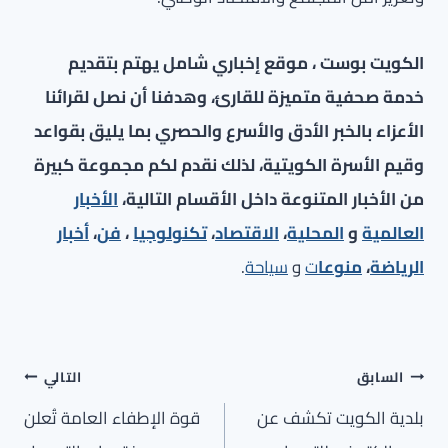
الكويت بوست ، موقع إخباري شامل يهتم بتقديم
خدمة صحفية متميزة للقارئ، وهدفنا أن نصل لقرائنا
الأعزاء بالخبر الأدق والأسرع والحصري بما يليق بقواعد
وقيم الأسرة الكويتية، لذلك نقدم لكم مجموعة كبيرة
من الأخبار المتنوعة داخل الأقسام التالية،
الأخبار
العالمية
و
المحلية
،
الاقتصاد
،
تكنولوجيا
،
فن
،
أخبار
الرياضة
،
منوعا
ت
و
سياحة
.
تصفّح
السابق
التالي
المقالات
بلدية الكويت تكشف عن
قوة الإطفاء العامة تُعلن