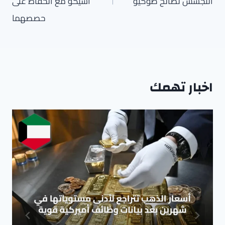
التجسس لصالح طوكيو
أسيكو مع الحفاظ على
حصصهما
اخبار تهمك