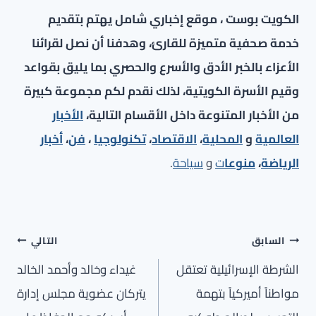
الكويت بوست ، موقع إخباري شامل يهتم بتقديم
خدمة صحفية متميزة للقارئ، وهدفنا أن نصل لقرائنا
الأعزاء بالخبر الأدق والأسرع والحصري بما يليق بقواعد
وقيم الأسرة الكويتية، لذلك نقدم لكم مجموعة كبيرة
من الأخبار المتنوعة داخل الأقسام التالية،
الأخبار
العالمية
و
المحلية
،
الاقتصاد
،
تكنولوجيا
،
فن
،
أخبار
الرياضة
،
منوعا
ت
و
سياحة
.
تصفّح
السابق
التالي
المقالات
الشرطة الإسرائيلية تعتقل
غيداء وخالد وأحمد الخالد
مواطناً أميركياً بتهمة
يتركان عضوية مجلس إدارة