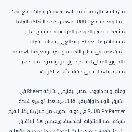
من جانبه، قال حمد أحمد النعمة: «نفخر بشراكتنا مع شركة
الملا وتعاوننا مع RUUD. وتعكس هذه الشراكة التزاماً
مشتركاً بالتميز والجودة والموثوقية وتحقيق أعلى
مستويات رضا العملاء. ونتطلع إلى توظيف خبراتنا
المتخصصة في قطاع التكييف والتبريد ومعرفتنا العميقة
بالسوق المحلي لتقديم حلول موثوقة وخدمات دعم
متقدمة لعملائنا في مختلف أنحاء الكويت».
وعلّق وليد داوود، المدير الإقليمي لشركة Rheem في
الشرق الأوسط وإفريقيا، قائلاً: «يسعدنا توسيع شبكة
RUUD ProPartner في دولة الكويت من خلال شريكنا القيم
شركة الملا للمنتجات الهندسية. ويعكس هذا الاتفاق
التزامنا بتوفير خدمات عالية الجودة عبر متخصصين مؤهلين