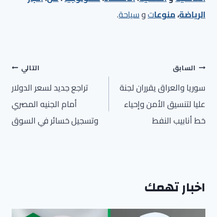
الرياضة
،
منوعا
ت
و
سياحة
.
تصفّح
السابق
التالي
المقالات
سوريا والعراق يقرران لجنة
تراجع جديد لسعر الدولار
عليا لتنسيق الأمن وإحياء
أمام الجنيه المصري
خط أنابيب النفط
وتسجيل خسائر في السوق
اخبار تهمك