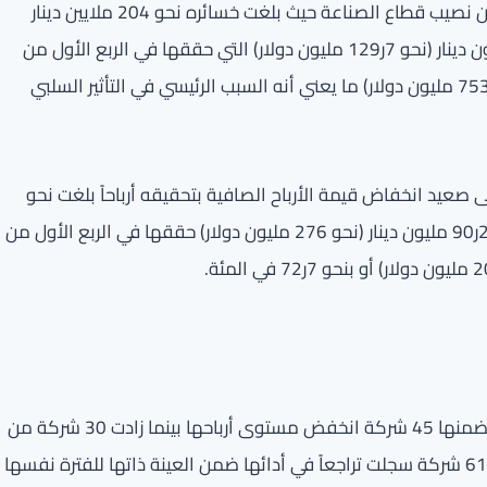
وأشار التقرير إلى أن أكبر انخفاض في مستوى الأرباح كان من نصيب قطاع الصناعة حيث بلغت خسائره نحو 204 ملايين دينار
(نحو 2ر624 مليون دولار) نزولاً من مستوى أرباحه 4ر42 مليون دينار (نحو 7ر129 مليون دولار) التي حققها في الربع الأول من
العام الماضي، أي منخفضاً بنحو 4ر246 مليون دينار (نحو 9ر753 مليون دولار) ما يعني أنه السبب الرئيسي في التأثير السلبي
صعيد انخفاض قيمة الأرباح الصافية بتحقيقه أرباحاً بلغت نحو
6ر24 مليون دينار (نحو 2ر75 مليون دولار) نزولاً من مستوى 2ر90 مليون دينار (نحو 276 مليون دولار) حققها في الربع الأول من
وبين التقرير أن 75 شركة سجلت هبوطاً في مستوى أدائها ضمنها 45 شركة انخفض مستوى أرباحها بينما زادت 30 شركة من
مستوى خسائرها أو انتقلت من الربحية إلى الخسائر، مقابل 61 شركة سجلت تراجعاً في أدائها ضمن العينة ذاتها للفترة نفسها