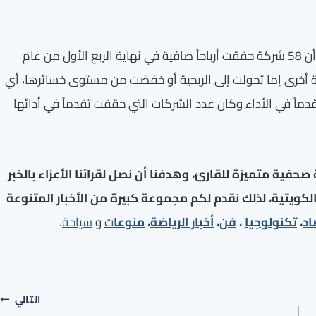
وخلص التقرير إلى أن نتائج الربع الأول من العام الحالي بينت أن 58 شركة حققت أرباحاً صافية في نهاية الربع الأول من عام
منها زادت 42 شركة مستوى أرباحها و16 شركة أخرى إما تحولت إلى الربحية أو خفضت من مستوى خسائرها، أي
ت تقدماً في الأداء وكان عدد الشركات التي حققت تقدماً في أدائها
فية متميزة للقارئ، وهدفنا أن نصل لقرائنا الأعزاء بالخبر
لكويتية، لذلك نقدم لكم مجموعة كبيرة من الأخبار المتنوعة
اد
،
تكنولوجيا
،
فن
،
أخبار الرياضة
،
منوعا
ت
و
سياحة
.
التالي