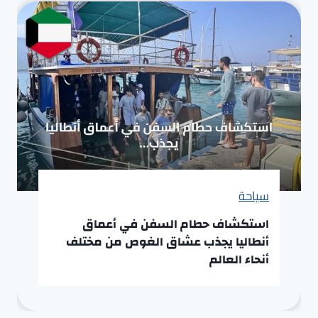
سياحة
استكشاف حطام السفن في أعماق
أنطاليا يجذب عشاق الغوص من مختلف
أنحاء العالم