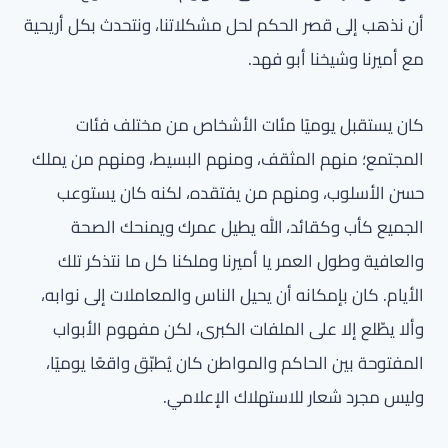
أن نذهب إلى قصر الحكم لحل مشكلاتنا، ونتحدث بكل أريحية
مع أميرنا وشيخنا أبو فهد.
كان يستقبل يوميًا مئات الأشخاص من مختلف فئات
المجتمع؛ منهم المثقف، ومنهم البسيط، ومنهم من يملك
حسن الأسلوب، ومنهم من يفتقده، لكنه كان يستوعب
الجميع كأب وكقائد، الله يطيل عمرك ويمنحك الصحة
والعافية وطول العمر يا أميرنا وملكنا كل ما نتذكر تلك
الأيام. كان بإمكانه أن يحيل الناس والمعاملات إلى نوابه،
وألا يطّلع إلا على الملفات الكبرى، لكن مفهوم الأبواب
المفتوحة بين الحاكم والمواطن كان يُطبّق واقعًا يوميًا،
وليس مجرد شعار للاستهلاك الإعلامي.