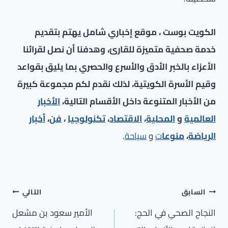
الكويت بوست ، موقع إخباري شامل يهتم بتقديم
خدمة صحفية متميزة للقارئ، وهدفنا أن نصل لقرائنا
الأعزاء بالخبر الأدق والأسرع والحصري بما يليق بقواعد
وقيم الأسرة الكويتية، لذلك نقدم لكم مجموعة كبيرة
من الأخبار المتنوعة داخل الأقسام التالية،
الأخبار
العالمية
و
المحلية
،
الاقتصاد
،
تكنولوجيا
،
فن
،
أخبار
الرياضة
،
منوعا
ت
و
سياحة
.
تصفّح
السابق
التالي
المقالات
النجاح الصحي في الحج:
الأمير سعود بن مشعل