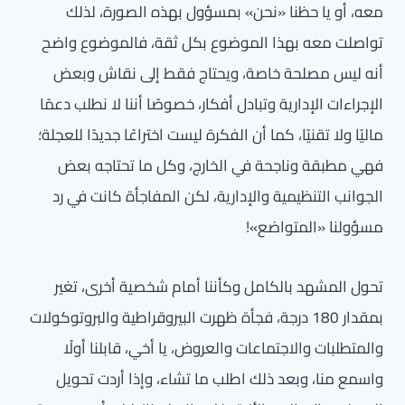
معه، أو يا حظنا «نحن» بمسؤول بهذه الصورة، لذلك
تواصلت معه بهذا الموضوع بكل ثقة، فالموضوع واضح
أنه ليس مصلحة خاصة، ويحتاج فقط إلى نقاش وبعض
الإجراءات الإدارية وتبادل أفكار، خصوصًا أننا لا نطلب دعمًا
ماليًا ولا تقنيًا، كما أن الفكرة ليست اختراعًا جديدًا للعجلة؛
فهي مطبقة وناجحة في الخارج، وكل ما تحتاجه بعض
الجوانب التنظيمية والإدارية، لكن المفاجأة كانت في رد
مسؤولنا «المتواضع»!
تحول المشهد بالكامل وكأننا أمام شخصية أخرى، تغير
بمقدار 180 درجة، فجأة ظهرت البيروقراطية والبروتوكولات
والمتطلبات والاجتماعات والعروض، يا أخي، قابلنا أولًا
واسمع منا، وبعد ذلك اطلب ما تشاء، وإذا أردت تحويل