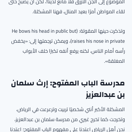
الموضوع إلى الجن الأزرق فلا مانع لدينا!، لكن أن يصبح حتى
لقاء المواطن أمرًا بعيد المنال، فهنا المشكلة.
وتذكرت حينها المقولة: (He bows his head in public but
raises his nose in private)، ويمكن ترجمتها إلى: «يخفض
رأسه أمام الناس، لكنه يرفع أنفه تكبرًا خلف الأبواب
المغلقة».
مدرسة الباب المفتوح: إرث سلمان
بن عبدالعزيز
المشكلة الأكبر أنني شخصيًا تربيت وترعرعت في الرياض،
وتخرجت كما تخرج غيري من مدرسة سلمان بن عبدالعزيز،
نحن أهل الرياض اعتدنا على مفهوم الباب المفتوح؛ اعتدنا