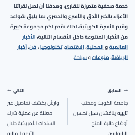
خدمة صحفية متميزة للقارئ، وهدفنا أن نصل لقرائنا
الأعزاء بالخبر الأدق والأسرع والحصري بما يليق بقواعد
وقيم الأسرة الكويتية، لذلك نقدم لكم مجموعة كبيرة
من الأخبار المتنوعة داخل الأقسام التالية،
الأخبار
العالمية
و
المحلية
،
الاقتصاد
،
تكنولوجيا
،
فن
،
أخبار
الرياضة
،
منوعا
ت
و
سياحة
.
تصفّح
السابق
التالي
المقالات
جامعة الكويت ومكتب
وارش يكشف تفاصيل غير
تايبيه يناقشان سبل تحسين
معلنة عن عملية شراء
أوضاع طلبة المنح
السندات الأمريكية خلال
التايوانيين
الأزمة المالية