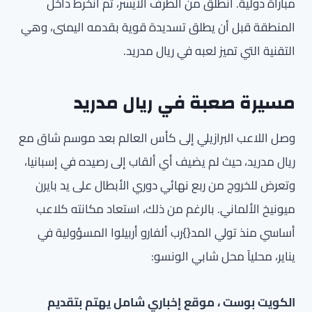
مباراة دولية. انطلق من الطرف الأيسر، ثم انخرط داخل
المنطقة قبل أن يطلق تسديدة قوية بقدمه اليمنى، وهي
التقنية التي تميز لعبه في ريال مدريد.
مسيرة صعبة في ريال مدريد
وصل اللاعب البرازيلي إلى كأس العالم بعد موسم شاق مع
ريال مدريد، حيث لم يضيف أي ألقاب إلى رصيده في إسبانيا،
وتعرض للخروج من ربع نهائي دوري الأبطال على يد بايرن
ميونيخ الألماني. بالرغم من ذلك، استعاد مكانته كلاعب
أساسي منذ تولي المد{}رب ألفارو أربيلوا المسؤولية في
يناير، محلياً محل شابي الونسو:
الكويت بوست ، موقع إخباري شامل يهتم بتقديم