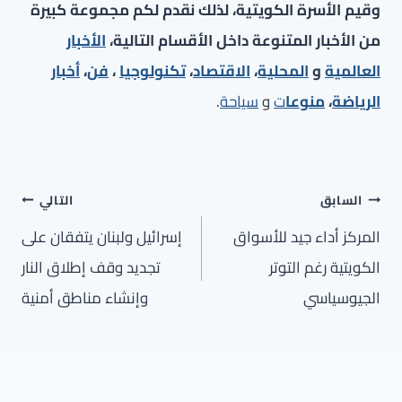
وقيم الأسرة الكويتية، لذلك نقدم لكم مجموعة كبيرة
من الأخبار المتنوعة داخل الأقسام التالية،
الأخبار
العالمية
و
المحلية
،
الاقتصاد
،
تكنولوجيا
،
فن
،
أخبار
الرياضة
،
منوعا
ت
و
سياحة
.
تصفّح
السابق
التالي
المقالات
المركز أداء جيد للأسواق
إسرائيل ولبنان يتفقان على
الكويتية رغم التوتر
تجديد وقف إطلاق النار
الجيوسياسي
وإنشاء مناطق أمنية