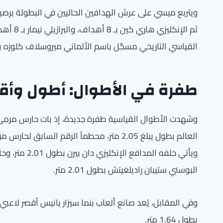
القياسي التاريخي مسجَّل باسم الألماني ميروسلاف كلوزه بـ 16 هدفاً
طفرة في الأطوال: أطول وأقص
وشهدت الأطوال القياسية طفرة جديدة، إذ بات حارس مرمى 
البوسني ستيبان راديلغيتش بطول 2.01 متر.
بطول 1.64 متر.