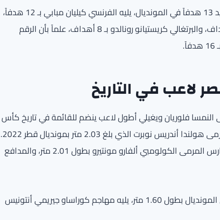
ويتربع ميسي على عرش الهدافين الحاليين في البطولة برصيد 13 هدفاً في المونديال، يليه الفرنسي كيليان مبابي بـ 12 هدفاً،
ثم الإنكليزي هاري كين بـ 8 أهداف، والبرازيلي نيمار بـ 8 أهداف، والبرتغالي كريستيانو رونالدو بـ 8 أهداف، علماً بأن الرقم
.
ر لاعب في التاريخ
النمسا فلوريان ويغيلي أطول لاعب ينضم للقائمة في تاريخ كأس
العالم بطول يبلغ 2.05 متر، محطماً الرقم السابق لحارس مرمى هولندا أندريس نوبرت الذي بلغ 2.03 متر بمونديال قطر 2022.
ويأتي خلفه المدافع الإنكليزي دان بيرن بطول 2.01 متر، وحارس المرمى الكولومبي ألفارو مونتيرو بطول 2.01 متر، والمدافع
وفي المقابل، يُعد صانع ألعاب بنما سيزار يانيس أقصر لاعبي المونديال بطول 1.60 متر، يليه مهاجم كوراساو جيريمي أنتونيس