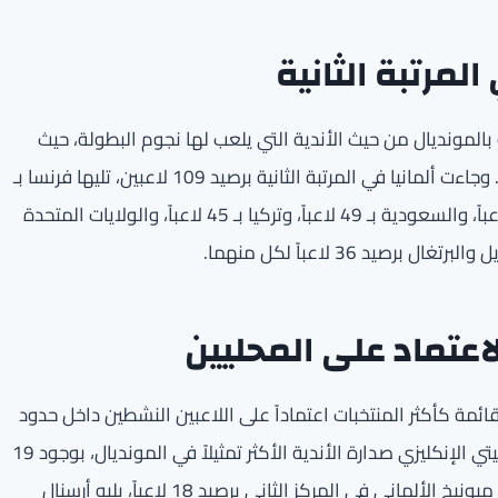
لمرتبة الثانية
بالمونديال من حيث الأندية التي يلعب لها نجوم البطولة، حيث
سيشارك قرابة 160 لاعباً من أندية الدوري الإنكليزي الممتاز. وجاءت ألمانيا في المرتبة الثانية برصيد 109 لاعبين، تليها فرنسا بـ
86 لاعباً، بالتساوي مع إسبانيا بـ 86 لاعباً، ثم إيطاليا بـ 71 لاعباً، والسعودية بـ 49 لاعباً، وتركيا بـ 45 لاعباً، والولايات المتحدة
عتماد على المحليين
ئمة كأكثر المنتخبات اعتماداً على اللاعبين النشطين داخل حدود
الوطن، بواقع 25 لاعباً. وفي صراع الأندية، انتزع مانشستر سيتي الإنكليزي صدارة الأندية الأكثر تمثيلاً في المونديال، بوجود 19
لاعباً من صفوفه يتوزعون على منتخبات مختلفة. وجاء بايرن ميونيخ الألماني في المركز الثاني برصيد 18 لاعباً، يليه أرسنال