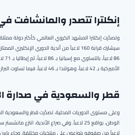
إنكلترا تتصدر والمانشافت في ا
وتصدَّرت إنكلترا المشهد الكروي العالمي كأكثر دولة ممثلة 
الأميركية بـ 42 لاعباً، وهولندا بـ 46 لاعباً، فيما تساوت البرازيل والبرتغال برصيد 36 لاعباً لكل منهما.
قطر والسعودية في صدارة الا
وعلى مستوى الدوريات المحلية، تصدَّرت قطر والسعودية القا