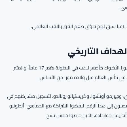
لهداف التاريخي
في المقابل، خطف الموهبة المكسيكية الصاعدة جيلبرتو مورا الأضواء كأصغر لاعب في البطولة بعُمر 17 عاماً. والمثير
 في كأس العالم قبل ولادة مورا من الأساس.
، وجييرمو أوتشوا، وكريستيانو رونالدو، لتسجيل مشاركتهم في
يصلون إلى هذا الرقم، ليفضوا الشراكة مع الخماسي: أنطونيو
 وأندريس جواردادو، الذين خاضوا خمس نسخ.