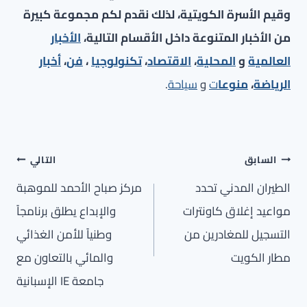
وقيم الأسرة الكويتية، لذلك نقدم لكم مجموعة كبيرة
من الأخبار المتنوعة داخل الأقسام التالية،
الأخبار
العالمية
و
المحلية
،
الاقتصاد
،
تكنولوجيا
،
فن
،
أخبار
الرياضة
،
منوعا
ت
و
سياحة
.
تصفّح
السابق
التالي
المقالات
الطيران المدني تحدد
مركز صباح الأحمد للموهبة
مواعيد إغلاق كاونترات
والإبداع يطلق برنامجاً
التسجيل للمغادرين من
وطنياً للأمن الغذائي
مطار الكويت
والمائي بالتعاون مع
جامعة IE الإسبانية