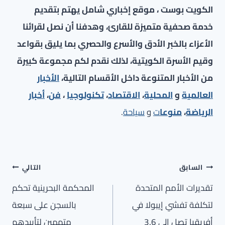
الكويت بوست ، موقع إخباري شامل يهتم بتقديم
خدمة صحفية متميزة للقارئ، وهدفنا أن نصل لقرائنا
الأعزاء بالخبر الأدق والأسرع والحصري بما يليق بقواعد
وقيم الأسرة الكويتية، لذلك نقدم لكم مجموعة كبيرة
من الأخبار المتنوعة داخل الأقسام التالية،
الأخبار
العالمية
و
المحلية
،
الاقتصاد
،
تكنولوجيا
،
فن
،
أخبار
الرياضة
،
منوعا
ت
و
سياحة
.
تصفّح
السابق
التالي
المقالات
تقديرات الأمم المتحدة
المحكمة البحرينية تحكم
لتكلفة تفشي إيبولا في
بالسجن على سبعة
أفريقيا تصل إلى 3.6
متهمين لتأييدهم