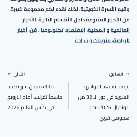
وقيم الأسرة الكويتية، لذلك نقدم لكم مجموعة كبيرة
من الأخبار المتنوعة داخل الأقسام التالية،
الأخبار
العالمية
و
المحلية
،
الاقتصاد
،
تكنولوجيا
،
فن
،
أخبار
الرياضة
،
منوعا
ت
و
سياحة
.
تصفّح
السابق
التالي
المقالات
فرنسا تستعد لمواجهة
مايك مينيان يحرز تصدياً
السويد في دور الـ 32 من
حاسماً لفرنسا أمام النرويج
مونديال 2026 بتحدٍ
في كأس العالم 2026
هجومي قوي