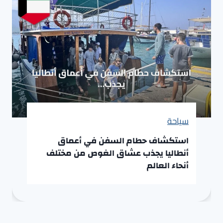
سياحة
استكشاف حطام السفن في أعماق
أنطاليا يجذب عشاق الغوص من مختلف
أنحاء العالم