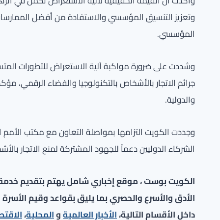
وأكدت أن القيمة الحقيقية لآلية الاستعراض تكمن في أثر
وتعزيز التنسيق المؤسسي والاستفادة من أفضل الممارسات، 
المؤسسي.
وشددت على ضرورة مواكبة آلية الاستعراض للتطورات المتسار
جرائم الاتجار بالأشخاص بالتكنولوجيا والفضاء الرقمي، مؤكد
والدولية.
وجددت الكويت التزامها بمواصلة التعاون مع مكتب الأمم ا
الشركاء الدوليين دعماً للجهود المشتركة لمنع الاتجار بالأ
الكويت بوست ، موقع إخباري شامل يهتم بتقديم خدمة صح
الأدق والأسرع والحصري بما يليق بقواعد وقيم الأسرة ا
داخل الأقسام التالية،
الأخبار العالمية
و
المحلية
،
الاقتص