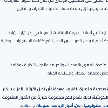
ها العملي على المستوى الوطني من خلال دعم تطوير التشريعات
ما يحولها إلى منصة مستدامة لبناء القدرات والتطوير
عة في أنماط الجريمة المنظمة، لا سيما في ظل تزايد ارتباط
ة أهمية تبادل الخبرات بين الدول لرفع كفاءة الاستجابات الوطنية
لمتحدة المعني بالمخدرات والجريمة والدول الأطراف وكافة
شخاص وحماية الضحايا ومساءلة الجناة.
فية متميزة للقارئ، وهدفنا أن نصل لقرائنا الأعزاء بالخبر
لكويتية، لذلك نقدم لكم مجموعة كبيرة من الأخبار المتنوعة
اد
،
تكنولوجيا
،
فن
،
أخبار الرياضة
،
منوعا
ت
و
سياحة
.