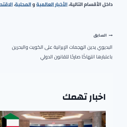
داخل الأقسام التالية،
الأخبار العالمية
و
المحلية
،
الاقتص
تصفّح
السابق
المقالات
البديوي يدين الهجمات الإيرانية على الكويت والبحرين
باعتبارها انتهاكًا صارخًا للقانون الدولي
اخبار تهمك