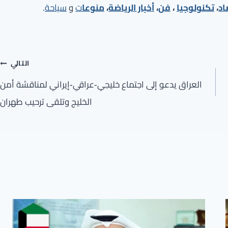
اد
،
تكنولوجيا
،
فن
،
أخبار الرياضة
،
منوعا
ت
و
سياحة
.
التالي
العراق يدعو إلى اجتماع خليجي‑عراقي‑إيراني لمناقشة أمن
الخليج وتلقى ترحيب طهران