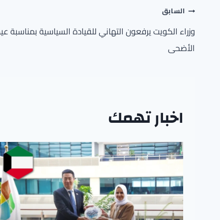
تصفّح
السابق
المقالات
وزراء الكويت يرفعون التهاني للقيادة السياسية بمناسبة عيد
الأضحى
اخبار تهمك