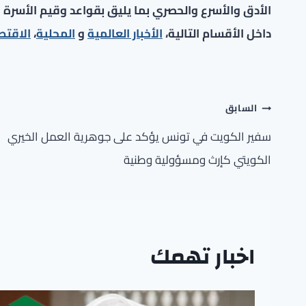
الأدق والأسرع والحصري بما يليق بقواعد وقيم الأسرة ا
داخل الأقسام التالية،
الأخبار العالمية
و
المحلية
،
الاقتص
تصفّح
السابق
المقالات
سفير الكويت في تونس يؤكد على جوهرية العمل الخيري
الكويتي كإرث ومسؤولية وطنية
اخبار تهمك