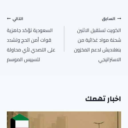
تصفّح
السابق
التالي
المقالات
الكويت تستقبل الاثنين
السعودية تؤكد جاهزية
شحنة مواد غذائية من
قوات أمن الحج وتشدد
بنغلاديش لدعم المخزون
على التصدي لأي محاولة
الاستراتيجي
لتسييس الموسم
اخبار تهمك