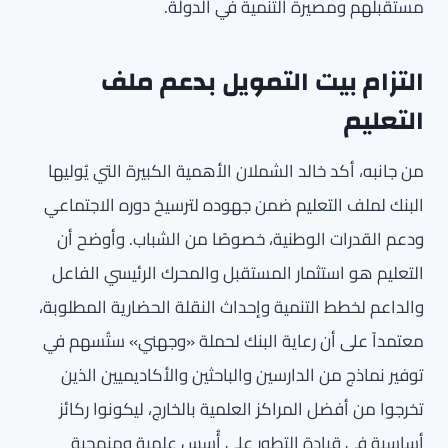
مستقبلهم ومصيرة التنمية في الدولة.
التزام بيت التمويل بدعم ملف
التعليم
من جانبه، أكد خالد الشملان الأهمية الكبيرة التي يُوليها
البنك لملف التعليم ضمن جهوده لترسيخ دوره الاجتماعي
ودعم القدرات الوطنية، خصوصًا من الشباب. وأوضح أن
التعليم هو استثمار المستقبل والمحرك الرئيسي الفاعل
والداعم لخطط التنمية وإحداث النقلة الحضارية المطلوبة،
معتمداً على أن رعاية البنك لحملة «وجهني» ستُسهم في
توفير نماذج من الدارسين والباحثين والأكاديميين الذين
تخرجوا من أفضل المراكز العلمية بالخارج، ليكونوا ركائز
أساسية في قيادة التطور على أُسس علمية ومنهجية