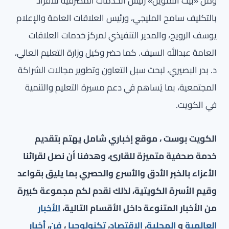
ومن «بيت التمويل» رئيس الخدمات المصرفية للأفراد
بالتكليف سامح المليجي، ورئيس العلاقات العامة والإعلام
يوسف الرويح، والمدير التنفيذي لمركز خدمات العلاقات
العامة عبدالله السيف. كما حضر وكيل وزارة التعليم العالي،
د. بدر البصيري، لبحث سبل التعاون وتطوير مجالات الشراكة
المجتمعية، بما يُساهم في دعم مسيرة التعليم والتنمية
في الكويت.
الكويت بوست ، موقع إخباري شامل يهتم بتقديم
خدمة صحفية متميزة للقارئ، وهدفنا أن نصل لقرائنا
الأعزاء بالخبر الأدق والأسرع والحصري بما يليق بقواعد
وقيم الأسرة الكويتية، لذلك نقدم لكم مجموعة كبيرة
من الأخبار المتنوعة داخل الأقسام التالية،
الأخبار
العالمية
و
المحلية
،
الاقتصاد
،
تكنولوجيا
،
فن
،
أخبار