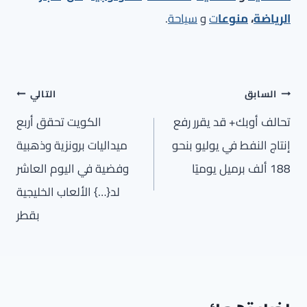
الرياضة
،
منوعا
ت
و
سياحة
.
تصفّح
السابق
التالي
المقالات
تحالف أوبك+ قد يقرر رفع
الكويت تحقق أربع
إنتاج النفط في يوليو بنحو
ميداليات برونزية وذهبية
188 ألف برميل يوميًا
وفضية في اليوم العاشر
لد{…} الألعاب الخليجية
بقطر