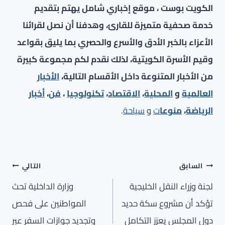
الكويت بوست ، موقع إخباري شامل يهتم بتقديم
خدمة صحفية متميزة للقارئ، وهدفنا أن نصل لقرائنا
الأعزاء بالخبر الأدق والأسرع والحصري بما يليق بقواعد
وقيم الأسرة الكويتية، لذلك نقدم لكم مجموعة كبيرة
من الأخبار المتنوعة داخل الأقسام التالية،
الأخبار
العالمية
و
المحلية
،
الاقتصاد
،
تكنولوجيا
،
فن
،
أخبار
الرياضة
،
منوعا
ت
و
سياحة
.
تصفّح
السابق
التالي
المقالات
لجنة وزراء النقل الخليجية
وزارة الداخلية تحث
تؤكد أن مشروع سكة حديد
المواطنين على فحص
دول المجلس يعزز التكامل
وتجديد جوازات السفر عبر