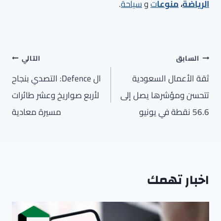
الرياضة
،
منوعا
ت
و
سياحة
.
تصفّح
السابق
التالي
المقالات
ثقة الأعمال السعودية
ال Defence: التصدي بنجاح
تتحسن ومؤشرها يصل إلى
لأربع صواريخ وعشر طائرات
56.6 نقطة في يونيو
مسيرة معادية
اخبار تهمك