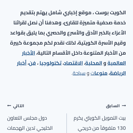
الكويت بوست ، موقع إخباري شامل يهتم بتقديم
خدمة صحفية متميزة للقارئ، وهدفنا أن نصل لقرائنا
الأعزاء بالخبر الأدق والأسرع والحصري بما يليق بقواعد
وقيم الأسرة الكويتية، لذلك نقدم لكم مجموعة كبيرة
من الأخبار المتنوعة داخل الأقسام التالية،
الأخبار
العالمية
و
المحلية
،
الاقتصاد
،
تكنولوجيا
،
فن
،
أخبار
الرياضة
،
منوعا
ت
و
سياحة
.
تصفّح
السابق
التالي
المقالات
بيت التمويل الكويتي يكرم
دول مجلس التعاون
130 متفوقاً من خريجي
الخليجي تدين الهجمات