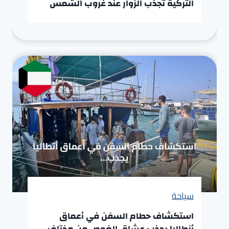
التركية تجذب الزوار عند غروب الشمس
سياحة
استكشاف حطام السفن في أعماق
أنطاليا يجذب عشاق الغوص من مختلف