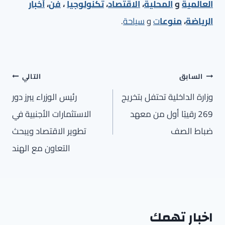
العالمية
و
المحلية
،
الاقتصاد
،
تكنولوجيا
،
فن
،
أخبار
الرياضة
،
منوعا
ت
و
سياحة
.
تصفّح
السابق
التالي
المقالات
وزارة الداخلية تحتفل بتخريج
رئيس الوزراء يبرز دور
269 رقيبًا أول من معهد
الاستثمارات الأجنبية في
ضباط الصف
تطوير الاقتصاد ويبحث
التعاون مع الهند
اخبار تهمك