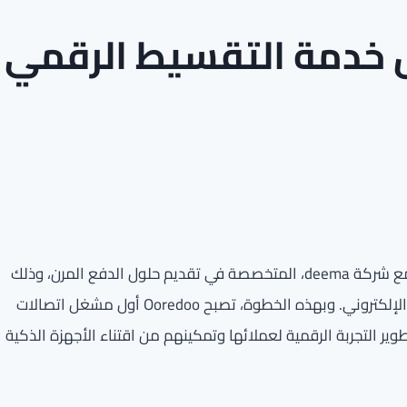
 تطلق خدمة التقسيط الرقمي
أعلنت شركة Ooredoo الكويت عن إبرام شراكة استراتيجية مع شركة deema، المتخصصة في تقديم حلول الدفع المرن، وذلك
لإتاحة خدمة «اشترِ الآن وادفع لاحقاً» لعملائها عبر متجرها الإلكتروني. وبهذه الخطوة، تصبح Ooredoo أول مشغل اتصالات
ر التجربة الرقمية لعملائها وتمكينهم من اقتناء الأجهزة الذكية