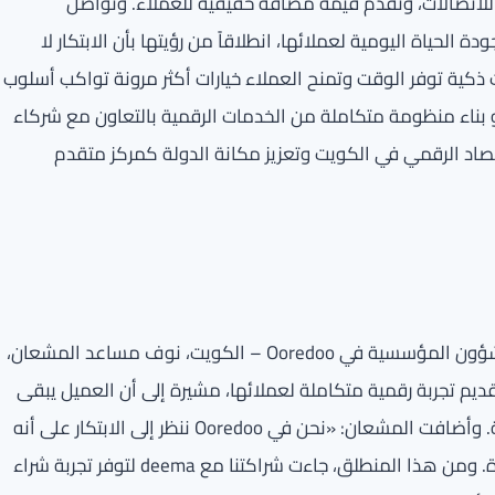
 للاتصالات، وتقدم قيمة مضافة حقيقية للعملاء. وتواصل
 جودة الحياة اليومية لعملائها، انطلاقاً من رؤيتها بأن الابتكار لا
 ذكية توفر الوقت وتمنح العملاء خيارات أكثر مرونة تواكب أسلوب
 بناء منظومة متكاملة من الخدمات الرقمية بالتعاون مع شركاء
قتصاد الرقمي في الكويت وتعزيز مكانة الدولة كمركز متقدم
وفي هذا السياق، أكدت المديرة التنفيذية للاستراتيجية والشؤون المؤسسية في Ooredoo – الكويت، نوف مساعد المشعان،
يم تجربة رقمية متكاملة لعملائها، مشيرة إلى أن العميل يبقى
دائماً المحور الأساسي لجميع المبادرات التي تطلقها الشركة. وأضافت المشعان: «نحن في Ooredoo ننظر إلى الابتكار على أنه
مسؤولية مستمرة تجاه عملائنا، لا مجرد إطلاق خدمة جديدة. ومن هذا المنطلق، جاءت شراكتنا مع deema لتوفر تجربة شراء