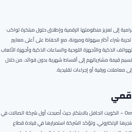
ة ضمن استراتيجية Ooredoo – الكويت الرامية إلى تعزيز منظومتها الرقمية وإطلاق حلول مبتكرة تواكب
تجربة شراء أكثر سهولة ومرونة، مع الحفاظ على أعلى معايير
هواتف الذكية والأجهزة اللوحية والساعات الذكية وأجهزة الألعاب
 في متجر Ooredoo الإلكتروني، وتقسيم قيمة مشترياتهم إلى أقساط شهرية بدون فوائد، من خلال
إلى معاملات ورقية أو إجراءات تقليدية.
يُعد إطلاق هذه الخدمة إنجازاً جديداً يضاف إلى سجل Ooredoo – الكويت الحافل بالابتكار، حيث أصبحت أول شركة اتصالات في
تجرها الإلكتروني. وتؤكد الشركة استمرارها في قيادة قطاع