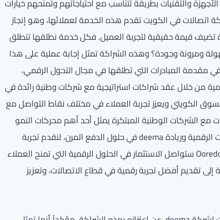
أجهزة والتقنيات بطريقة تتناسب مع احتياجاتهم وتمنحهم خيارات
حة». وأكدت: «نفخر بأن تكون Ooredoo أول شركة اتصالات في الكويت تقدم هذه الخدمة لعملائها، وهو إنجاز
ة تضيف قيمة حقيقية لتجربة العميل. فكل خدمة نطلقها تنطلق
ولة ومرونة وجودة؟ وهذه الشراكة تمثل إجابة عملية على هذا
ي مقدمة المبادرات التي تطلقها في مجال التحول الرقمي،
ة من خلال عقد شراكات استراتيجية مع شركات وطنية رائدة في
السوق الكويتي ويعزز تجربة العملاء في مختلف نقاط التواصل مع
Oo نؤمن بأن بناء الشراكات مع الشركات الوطنية المبتكرة يمثل أحد أهم محركات النمو
والابتكار. واليوم نجمع بين خبرة Ooredoo في تقديم الخدمات الرقمية وريادة deema في حلول الدفع المرن، لنقدم تجربة
متكاملة تضع راحة العميل في المقام الأول». وأكدت أن Ooredoo ستواصل الاستثمار في الحلول الرقمية التي تمنح العملاء
مية إلى تقديم أفضل تجربة رقمية في قطاع الاتصالات، وتعزيز
من جانبه، أعرب بدر غانم الغانم، مدير إدارة الابتكار والشراكات لشركة deema، عن اعتزازه بهذه الشراكة، مؤكداً أنها تمثل