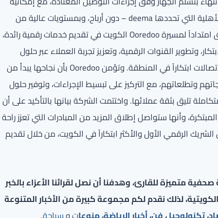
لال أقل من دقيقة، وانتهاءً بتسلّم الجهاز وفق إجراءات التوصيل المعتادة، مع إمكانية
تقسيط قيمة المشتريات حتى أربعة أقساط شهرية بحسب الأهلية التي تحددها deema – دون أرباح، وبمستويات عالية من
الأمان لحماية البيانات والعمليات المالية. ويأتي هذا الإطلاق امتداداً لمسيرة Ooredoo الكويت في تقديم خدمات رقمية رائدة،
ار، وتطوير القنوات الرقمية، وتعزيز تجربة العملاء عبر حلول
متقدمة أسهمت في ترسيخ مكانتها كإحدى أكثر شركات الاتصالات ابتكاراً في المنطقة. وتؤمن Ooredoo بأن نجاحها يبدأ من
جاتهم وتطلعاتهم، مع التركيز على تبسيط الإجراءات، وتوفير حلول
كاملة تليق بثقة عملائها. واختتمت الشركة بيانها بالتأكيد على أن
مبتكرة، وأنها ستواصل إطلاق المزيد من المبادرات التي تعزز راحة
لشريك الرقمي الأول والأكثر ابتكاراً في الكويت، من خلال تقديم
فية متميزة للقارئ، وهدفنا أن نصل لقرائنا الأعزاء بالخبر
لكويتية، لذلك نقدم لكم مجموعة كبيرة من الأخبار المتنوعة
اد
،
تكنولوجيا
،
فن
،
أخبار الرياضة
،
منوعا
ت
و
سياحة
.