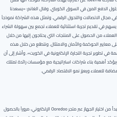
ل الدفع المرن في السوق الكويتي. وقال الغانم: «يسعدنا
ركات الرائدة في مجال الاتصالات والتحول الرقمي. وتمثل هذه الشراكة نموذجاً
ا يسهم في تقديم تجربة استثنائية للعملاء تجمع بين سهولة الشراء
 «في deema نعمل على تمكين العملاء من الحصول على المنتجات التي يحتاجون إليها من خلال
لى معايير الحوكمة والأمان والامتثال. ونتطلع من خلال هذه
 في تطوير تجربة التجارة الإلكترونية في الكويت». وأشار إلى أن
ين الطرفين، ويؤكد أهمية بناء شراكات استراتيجية مع مؤسسات رائدة تمتلك
ضافة للعملاء ويعزز نمو الاقتصاد الرقمي.
وتوفر الخدمة الجديدة للعملاء تجربة شراء رقمية متكاملة تبدأ من اختيار الجهاز عبر متجر Ooredoo الإلكتروني، مروراً بالحصول