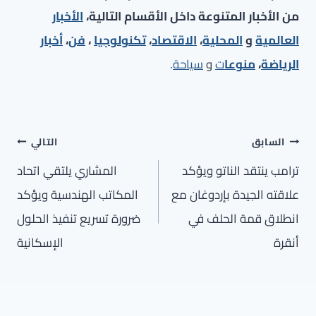
من الأخبار المتنوعة داخل الأقسام التالية،
الأخبار
العالمية
و
المحلية
،
الاقتصاد
،
تكنولوجيا
،
فن
،
أخبار
الرياضة
،
منوعا
ت
و
سياحة
.
تصفّح
السابق
التالي
المقالات
ترامب ينتقد الناتو ويؤكد
المشاري يلتقي اتحاد
علاقته الجيدة بإردوغان مع
المكاتب الهندسية ويؤكد
انطلاق قمة الحلف في
ضرورة تسريع تنفيذ الحلول
أنقرة
الإسكانية