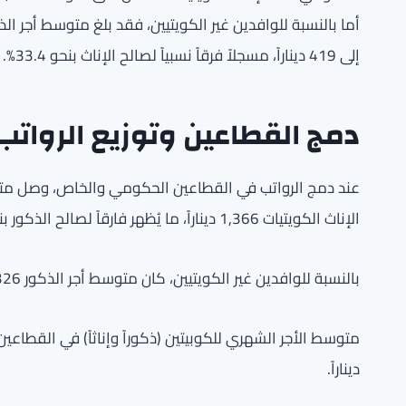
إلى 419 ديناراً، مسجلاً فرقاً نسبياً لصالح الإناث بنحو 33.4%.
دمج القطاعين وتوزيع الرواتب
الإناث الكويتيات 1,366 ديناراً، ما يُظهر فارقاً لصالح الذكور بنسبة 36.7%.
بالنسبة للوافدين غير الكويتيين، كان متوسط أجر الذكور 326 ديناراً، والإناث 502 ديناراً، مسجلاً فرقاً لصالح الإناث بنحو 54.0%.
ديناراً.