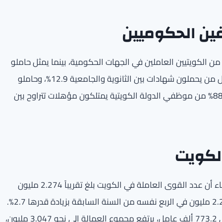
ين الحكوميين
اً للبيانات، يشكل حاملو الشهادات الجامعية نحو 52.4% من الكويتيين العاملين في الجهات الحكومية، بينما يمثل حاملو
الشهادات ما فوق الجامعية 5.1%. بالإضافة إلى ذلك، يشكل من يحملون شهادات بين الثانوية والجامعية 12.9%، وحاملو
الشهادات الثانوية أو ما يعادلها 18.5%. وبالتالي، يُقَدَّر أن 88.9% من موظفي الدولة الكويتية يمتلكون مؤهلات تتراوح بين
الكويت
أظهرت أحدث الإحصاءات الصادرة عن الإدارة المركزية للإحصاء أن عدد القوى العاملة في الكويت بلغ تقريباً 2.274 مليون
عامل بنهاية الربع الرابع من العام الماضي، متجاوزاً رقم 2.214 مليون في الربع نفسه من السنة السابقة بزيادة قدرها 2.7%.
إذا أُضيفت إلى هذا العدد العمالة المنزلية، التي تُقدَّر بحوالي 773.2 ألف عامل، يرتفع مجموع العمالة إلى نحو 3.047 مليون،