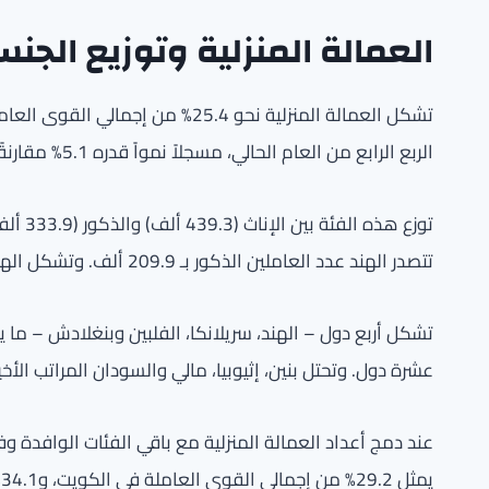
العمالة المنزلية وتوزيع الجن
الربع الرابع من العام الحالي، مسجلاً نمواً قدره 5.1% مقارنةً بالمعدل السابق.
تتصدر الهند عدد العاملين الذكور بـ 209.9 ألف. وتشكل الهند 40.2% من إجمالي العمالة المنزلية، تليها سريلانكا بنسبة 17.9%.
عشرة دول. وتحتل بنين، إثيوبيا، مالي والسودان المراتب الأخيرة ب