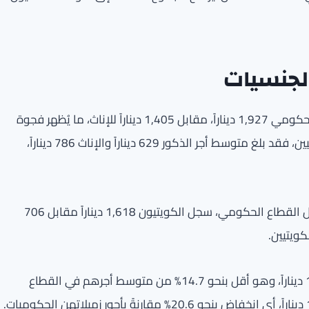
الجنسيات
سجل متوسط الأجر الشهري للذكور الكويتيين في القطاع الحكومي 1,927 ديناراً، مقابل 1,405 ديناراً للإناث، ما يُظهر فجوة
تقارب 37.1% لصالح الذكور. أما بالنسبة للوافدين غير الكويتيين، فقد بلغ متوسط أجر الذكور 629 ديناراً والإناث 786 ديناراً،
عند مقارنة متوسط الأجور بين الكويتيين وغير الكويتيين داخل القطاع الحكومي، سجل الكويتيون 1,618 ديناراً مقابل 706
في القطاع الخاص، كان متوسط أجر الذكور الكويتيين 1,644 ديناراً، وهو أقل بنحو 14.7% من متوسط أجرهم في القطاع
الحكومي. أما الإناث الكويتيات فحصلن على متوسط 1,116 ديناراً، أي انخفاض بنحو 20.6% مقارنةً بأجور زميلاتهن الحكوميات.