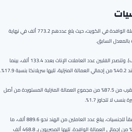
سيات
تشكل العمالة المنزلية نحو 25.4% من إجمالي القوى العاملة الوافدة في الكويت، حيث بلغ عددهم 773.2 ألف في نهاية
توزع هذه الفئة بين الإناث (439.3 ألف) والذكور (333.9 ألف). وتتصدر الفلبين عدد العاملات الإناث بعدد 133.4 ألف، بينما
تشكل أربع دول – الهند، سريلانكا، الفلبين وبنغلادش – ما يقرب من 87.5% من مجموع العمالة المنزلية المستوردة من أصل
نسب لا تتجاوز 1.7%.
عند دمج أعداد العمالة المنزلية مع باقي الفئات الوافدة وفقاً للجنسيات، يبلغ عدد العاملين من الهند نحو 889.6 ألف، ما
يمثل 29.2% من إجمالي القوى العاملة في الكويت، و34.1% من إجمالي العمالة الوافدة. تليها المصريون بـ 468.8 ألف