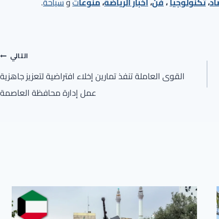
اد
،
تكنولوجيا
،
فن
،
أخبار الرياضة
،
منوعا
ت
و
سياحة
.
التالي
القوى العاملة تنفذ تمارين إخلاء افتراضية لتعزيز جاهزية
عمل إدارة محافظة العاصمة