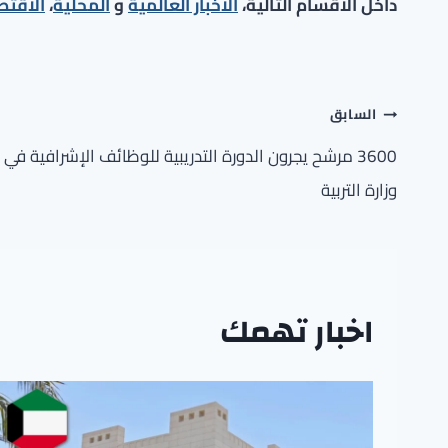
داخل الأقسام التالية،
الأخبار العالمية
و
المحلية
،
الاقتص
تصفّح
السابق
المقالات
3600 مرشح يجرون الدورة التدريبية للوظائف الإشرافية في
وزارة التربية
اخبار تهمك