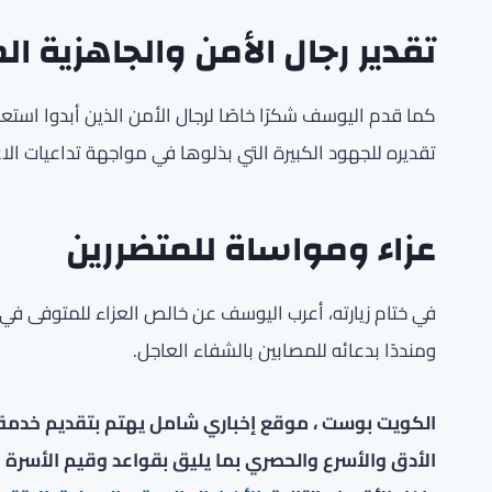
تقدير رجال الأمن والجاهزية الم
كما قدم اليوسف شكرًا خاصًا لرجال الأمن الذين أبدوا استعدا
تقديره للجهود الكبيرة التي بذلوها في مواجهة تداعيات الاع
عزاء ومواساة للمتضررين
في ختام زيارته، أعرب اليوسف عن خالص العزاء للمتوفى في ال
ومنددًا بدعائه للمصابين بالشفاء العاجل.
الكويت بوست ، موقع إخباري شامل يهتم بتقديم خدمة صح
الأدق والأسرع والحصري بما يليق بقواعد وقيم الأسرة ا