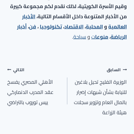
وقيم الأسرة الكويتية، لذلك نقدم لكم مجموعة كبيرة
من الأخبار المتنوعة داخل الأقسام التالية،
الأخبار
العالمية
و
المحلية
،
الاقتصاد
،
تكنولوجيا
،
فن
،
أخبار
الرياضة
،
منوعا
ت
و
سياحة
.
تصفّح
السابق
التالي
المقالات
الوزيرة الفليج تحيل بلاغين
الأهلي المصري يفسخ
للنيابة بشأن شبهات إضرار
عقد المدرب الدنماركي
بالمال العام وتزوير سجلات
ييس توروب بالتراضي
هيئة الزراعة