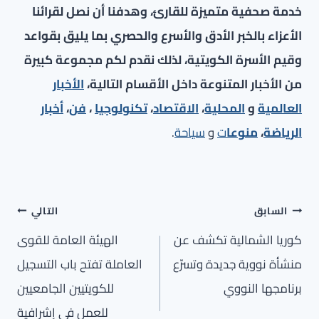
خدمة صحفية متميزة للقارئ، وهدفنا أن نصل لقرائنا
الأعزاء بالخبر الأدق والأسرع والحصري بما يليق بقواعد
وقيم الأسرة الكويتية، لذلك نقدم لكم مجموعة كبيرة
من الأخبار المتنوعة داخل الأقسام التالية،
الأخبار
العالمية
و
المحلية
،
الاقتصاد
،
تكنولوجيا
،
فن
،
أخبار
الرياضة
،
منوعا
ت
و
سياحة
.
تصفّح
السابق
التالي
المقالات
كوريا الشمالية تكشف عن
الهيئة العامة للقوى
منشأة نووية جديدة وتسرّع
العاملة تفتح باب التسجيل
برنامجها النووي
للكويتيين الجامعيين
للعمل في إشرافية