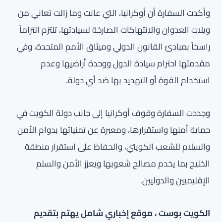
وأكدت السفارة أن أوكرانيا، التي عانت وما زالت تعاني من
ويلات العدوان والانتهاكات الصارخة لسيادتها، تلتزم التزاماً
راسخاً بمبادئ القانون الدولي وميثاق الأمم المتحدة، وفي
مقدمتها احترام سيادة الدول ووحدة أراضيها وعدم
استخدام القوة أو التهديد بها ضد أي دولة.
وجددت السفارة وقوف أوكرانيا إلى جانب دولة الكويت في
حماية أمنها واستقرارها، ومعبرة عن تمنياتها بدوام الأمن
والسلام للشعب الكويتي، والحفاظ على استقرار منطقة
الخليج بما يخدم مصالح شعوبها ويعزز الأمن والسلم
الإقليميين والدوليين.
الكويت بوست ، موقع إخباري شامل يهتم بتقديم