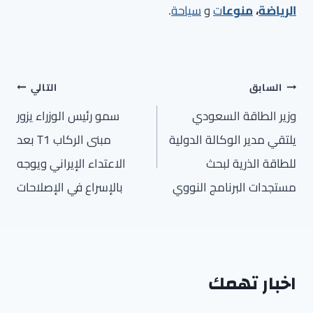
الرياضة
،
منوعا
ت
و
سياحة
.
تصفّح
السابق
التالي
المقالات
وزير الطاقة السعودي
سمو رئيس الوزراء يزور
يلتقي مدير الوكالة الدولية
مبنى الركاب T1 بعد
للطاقة الذرية لبحث
الاعتداء الإيراني ويوجه
مستجدات البرنامج النووي
بالإسراع في الإصلاحات
اخبار تهمك