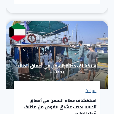
سياحة
استكشاف حطام السفن في أعماق
أنطاليا يجذب عشاق الغوص من مختلف
أنحاء العالم