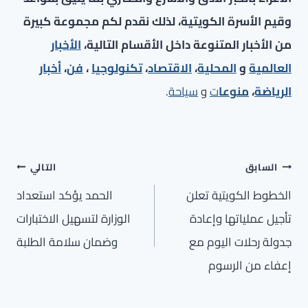
وقيم الأسرة الكويتية، لذلك نقدم لكم مجموعة كبيرة
من الأخبار المتنوعة داخل الأقسام التالية،
الأخبار
العالمية
و
المحلية
،
الاقتصاد
،
تكنولوجيا
،
فن
،
أخبار
الرياضة
،
منوعا
ت
و
سياحة
.
تصفّح
السابق
التالي
المقالات
الخطوط الكويتية تعلن
الحمد يؤكد استعداد
تأجيل عملياتها وإعادة
الوزارة لتسهيل الاختبارات
جدولة رحلات اليوم مع
وضمان سلامة الطلبة
إعفاء من الرسوم