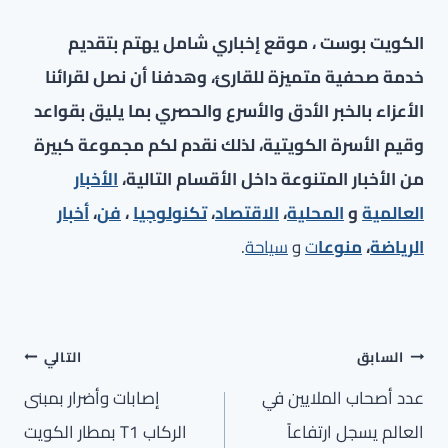
الكويت بوست ، موقع إخباري شامل يهتم بتقديم
خدمة صحفية متميزة للقارئ، وهدفنا أن نصل لقرائنا
الأعزاء بالخبر الأدق والأسرع والحصري بما يليق بقواعد
وقيم الأسرة الكويتية، لذلك نقدم لكم مجموعة كبيرة
من الأخبار المتنوعة داخل الأقسام التالية،
الأخبار
العالمية
و
المحلية
،
الاقتصاد
،
تكنولوجيا
،
فن
،
أخبار
الرياضة
،
منوعا
ت
و
سياحة
.
تصفّح
السابق
التالي
المقالات
عدد أصحاب الملايين في
إصابات وأضرار بمبنى
العالم يسجل ارتفاعاً
الركاب T1 بمطار الكويت