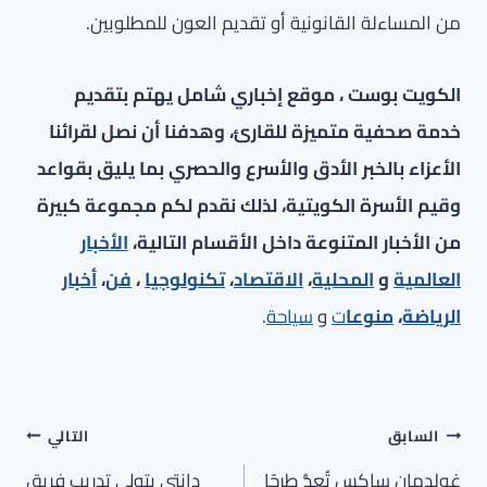
من المساءلة القانونية أو تقديم العون للمطلوبين.
الكويت بوست ، موقع إخباري شامل يهتم بتقديم
خدمة صحفية متميزة للقارئ، وهدفنا أن نصل لقرائنا
الأعزاء بالخبر الأدق والأسرع والحصري بما يليق بقواعد
وقيم الأسرة الكويتية، لذلك نقدم لكم مجموعة كبيرة
من الأخبار المتنوعة داخل الأقسام التالية،
الأخبار
العالمية
و
المحلية
،
الاقتصاد
،
تكنولوجيا
،
فن
،
أخبار
الرياضة
،
منوعا
ت
و
سياحة
.
تصفّح
السابق
التالي
المقالات
غولدمان ساكس تُعِدُّ طرحًا
دانتي يتولى تدريب فريق